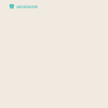
ABORDAGEM
Antes do tratamento
Numa primeira consulta informamos sobre as
várias opções para resolver a sua queixa
principal, esclarecendo as suas dúvidas e as
várias opções existentes. Para um diagnóstico e
plano de tratamento completo precisamos de
recolher dados complementares como
fotografias, exames radiográficos e realizar um
scanner dos seus dentes.
Depois do tratamento ortodôntico