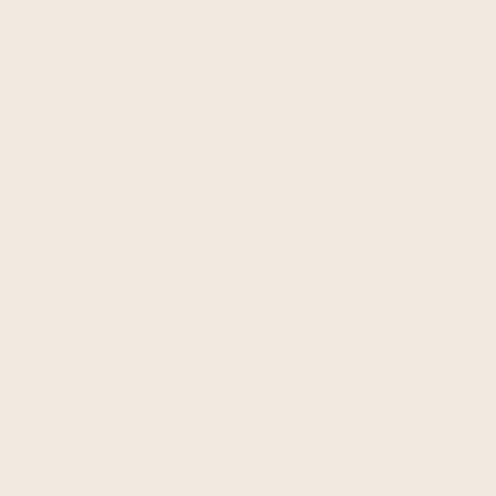
Após a finalização do tratamento ortodôntico
ativo, serão colocadas contenções fixas ou
removíveis. O primeiro ano de contenção é
muito importante para garantir o assentamento
final dos dentes e a estabilidade a longo prazo
do resultado obtido. De seguida aconselhamos
uma visita anual para controlar a integridade das
contenções e a sua saúde oral. Esse controlo é
feito pela higienista oral.