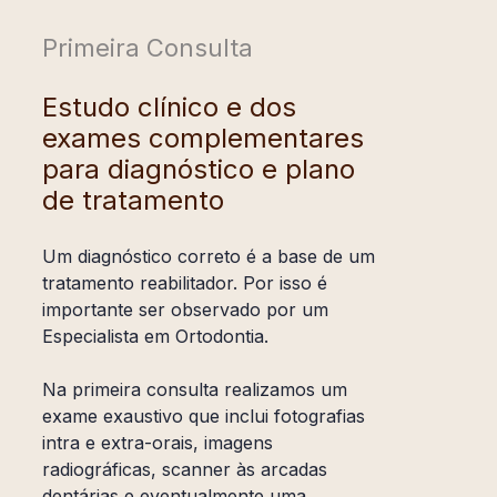
nestes tratamentos e trabalhamos em equipa
com cirurgiões maxilo-faciais com muita prática
Um tratamento precoce permite:
Primeira Consulta
em cirurgia ortognática.
Favorecer o crescimento dos maxilares;
Estudo clínico e dos
Diminuir o risco de trauma dos dentes muito
exames complementares
projetados;
para diagnóstico e plano
Corrigir hábitos orais nocivos;
de tratamento
Melhorar a aparência facial;
Guiar os dentes definitivos para posições
mais adequadas.
Um diagnóstico correto é a base de um
tratamento reabilitador. Por isso é
importante ser observado por um
Especialista em Ortodontia.
Na primeira consulta realizamos um
exame exaustivo que inclui fotografias
intra e extra-orais, imagens
radiográficas, scanner às arcadas
dentárias e eventualmente uma