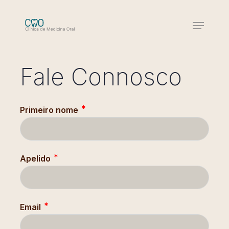
Skip
to
Menu
main
Close
content
Menu
Fale Connosco
Primeiro nome
Apelido
Email